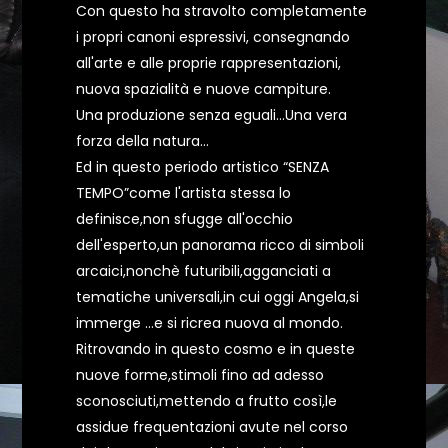
Con questo ha stravolto completamente
i propri canoni espressivi, consegnando
all'arte e alle proprie rappresentazioni,
nuova spazialità e nuove campiture.
Una produzione senza eguali...Una vera
forza della natura...
Ed in questo periodo artistico “SENZA
TEMPO”come l'artista stessa lo
definisce,non sfugge all'occhio
dell'esperto,un panorama ricco di simboli
arcaici,nonchè futuribili,agganciati a
tematiche universali,in cui oggi Angela,si
immerge ...e si ricrea nuova al mondo.
Ritrovando in questo cosmo e in queste
nuove forme,stimoli fino ad adesso
sconosciuti,mettendo a frutto così,le
assidue frequentazioni avute nel corso