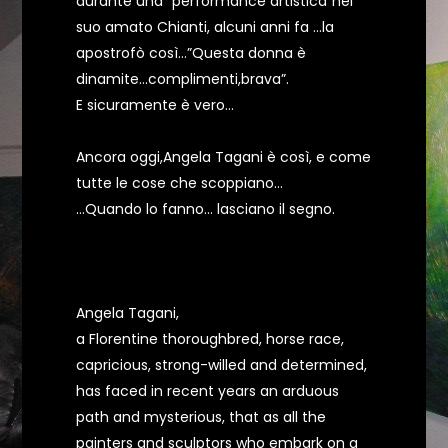
durante una “performance artistica”nel
suo amato Chianti, alcuni anni fa …la
apostrofò così…”Questa donna è
dinamite…complimenti,brava”.
E sicuramente è vero…
Ancora oggi,Angela Tagani è così, e come
tutte le cose che scoppiano…
…Quando lo fanno… lasciano il segno.
Angela Tagani,
a Florentine thoroughbred, horse race,
capricious, strong-willed and determined,
has faced in recent years an arduous
path and mysterious, that as all the
painters and sculptors who embark on a