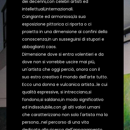
dei decenni,con celebri artisti ed
intellettuali,internazionali.
Cangiante ed armoniosa,la sua
esposizione pittorica ci riporta o ci
proietta in una dimensione ai confini della
conoscenza,in un susseguirsi di stupori e
abbaglianti caos.
Dimensione dove si entra volentieri e da
dove non si vorrebbe uscire mai più,
un'artista che oggi perciò, onora con il
suo estro creativo il mondo dell'arte tutto.
Ecco una donna e vulcanica artista...le cui
qualità espressive, si intrecciano,si
fondono,si saldano,in modo significativo
ed indissolubile,con gli alti valori umani
che caratterizzano non solo l'artista ma la
persona...nel percorso di una vita
dedicata alla ricerca dell'appagamento